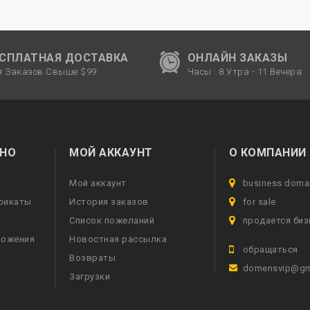
ЕСПЛАТНАЯ ДОСТАВКА
ОНЛАЙН ЗАКАЗЫ
я Заказов Свыше $99
Часы : 8 Утра - 11 Вечера
НО
МОЙ АККАУНТ
О КОМПАНИИ
Мой аккаунт
business doma
фикаты
История заказов
for sale
Список пожеланий
продается биз
ложения
Новостная рассылка
обращаться
Возвраты
domensvip@gm
Загрузки