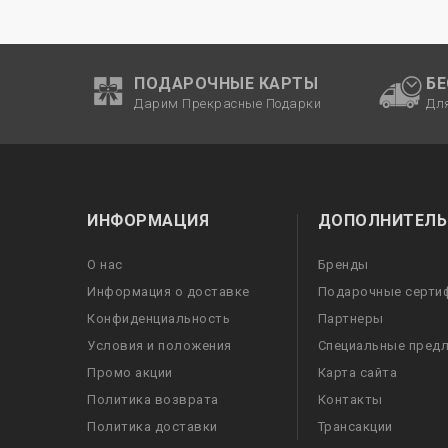
ПОДАРОЧНЫЕ КАРТЫ
Б
Дарим Прекрасные Подарки
Дл
ИНФОРМАЦИЯ
ДОПОЛНИТЕЛЬ
О нас
Бренды
Информация о доставке
Подарочные серти
Конфиденциальность
Партнеры
Условия и положения
Специальные пред
Промо акции
Карта сайта
Политика возврата
Контакты
Политика доставки
Трансакции